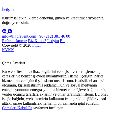
İletişim
Kurumsal etkinliklerde deneyim, güven ve kreatiflik arıyorsanız,
doğru yerdesiniz.
info@figurevent.com
+90 (212) 381 46 00
Referanslarımız
Biz Kimiz?
İletişim
Blog
Copyright © 2026
Figür
KVKK
Çerez Ayarları
Bu web sitesinde, cihaz bilgilerini ve kişisel verileri işlemek için
çerezleri ve benzer işlevleri kullanıyoruz. İşleme, içeriğin, harici
hizmetlerin ve üçüncü şahısların unsurlarının, istatistiksel analiz/
ölçümün, kişiselleştirilmiş reklamcılığın ve sosyal medyanın
entegrasyonunun entegrasyonuna hizmet eder. İşleve bağlı olarak,
veriler üçüncü taraflara aktarılır ve onlar tarafından işlenir. Bu onay
isteğe bağlıdır, web sitemizin kullanımı için gerekli değildir ve sol
alttaki simge kullanılarak herhangi bir zamanda iptal edilebilir.
Çerezleri Kabul Et
sayfamızı inceleyin.