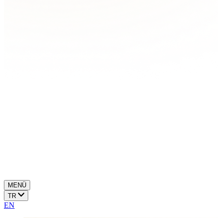
MENÜ
TR
EN