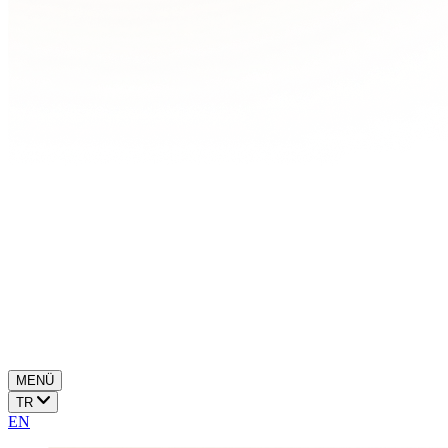
MENÜ
TR
EN