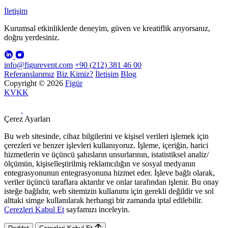
İletişim
Kurumsal etkinliklerde deneyim, güven ve kreatiflik arıyorsanız,
doğru yerdesiniz.
info@figurevent.com
+90 (212) 381 46 00
Referanslarımız
Biz Kimiz?
İletişim
Blog
Copyright © 2026
Figür
KVKK
Çerez Ayarları
Bu web sitesinde, cihaz bilgilerini ve kişisel verileri işlemek için
çerezleri ve benzer işlevleri kullanıyoruz. İşleme, içeriğin, harici
hizmetlerin ve üçüncü şahısların unsurlarının, istatistiksel analiz/
ölçümün, kişiselleştirilmiş reklamcılığın ve sosyal medyanın
entegrasyonunun entegrasyonuna hizmet eder. İşleve bağlı olarak,
veriler üçüncü taraflara aktarılır ve onlar tarafından işlenir. Bu onay
isteğe bağlıdır, web sitemizin kullanımı için gerekli değildir ve sol
alttaki simge kullanılarak herhangi bir zamanda iptal edilebilir.
Çerezleri Kabul Et
sayfamızı inceleyin.